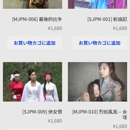
[MJPM-006] 最後的抗争
[SJPM-001] 斬娥記
¥
1,680
¥
1,680
お買い物カゴに追加
お買い物カゴに追加
[SJPM-009] 俠女恨
[MJPM-010] 烈焰鳳凰 – 余
瑾
¥
1,680
¥
1,680